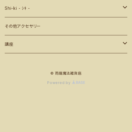
Shi-ki - ｼｷ -
ピアス・イヤリング
その他アクセサリー
マクラメ編み
ペンダント・ネックレス
講座
チャーム・タリスマン
タロット
© 雨龍魔法雑貨店
ブレスレット
暦のいろは
Powered by
生活雑貨